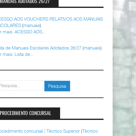
MANUAIS ADOTADOS 26/27
CESSO AOS VOUCHERS RELATIVOS AOS MANUAIS
SCOLARES
(
manuais
)
r mais: ACESSO AOS...
sta de Manuais Escolares Adotados 26/27
(
manuais
)
r mais: Lista de...
squisar
Pesquisa
PROCEDIMENTO CONCURSAL
ocedimento concursal | Técnico Superior
(
Técnico