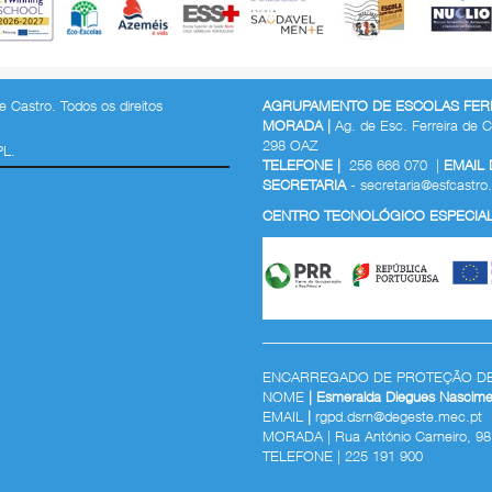
 Castro. Todos os direitos
AGRUPAMENTO DE ESCOLAS FERR
MORADA |
Ag. de Esc. Ferreira de C
298 OAZ
PL.
TELEFONE |
256 666 070 |
EMAIL
SECRETARIA
-
secretaria@esfcastro.
CENTRO TECNOLÓGICO ESPECIALI
ENCARREGADO DE PROTEÇÃO D
NOME
| Esmeralda Diegues Nascime
EMAIL
|
rgpd.dsrn@degeste.mec.pt
MORADA | Rua António Carneiro, 98
TELEFONE |
225 191 900