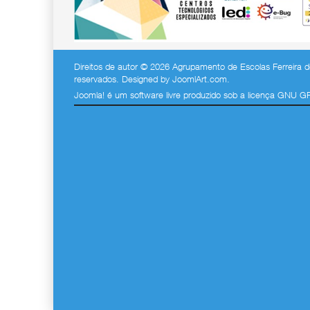
Direitos de autor © 2026 Agrupamento de Escolas Ferreira de
reservados. Designed by
JoomlArt.com
.
Joomla!
é um software livre produzido sob a
licença GNU G