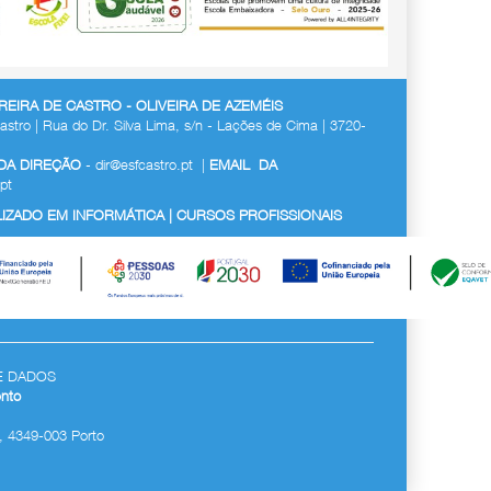
EIRA DE CASTRO - OLIVEIRA DE AZEMÉIS
astro | Rua do Dr. Silva Lima, s/n - Lações de Cima | 3720-
 DA DIREÇÃO
-
dir@esfcastro.pt
|
EMAIL DA
pt
ZADO EM INFORMÁTICA | CURSOS PROFISSIONAIS
E DADOS
nto
, 4349-003 Porto