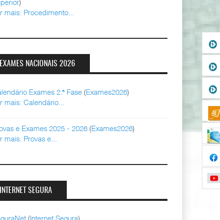
perior
)
r mais: Procedimento...
EXAMES NACIONAIS 2026
lendário Exames 2.ª Fase
(
Exames2026
)
r mais: Calendário...
ovas e Exames 2025 - 2026
(
Exames2026
)
r mais: Provas e...
INTERNET SEGURA
guraNet
(
Internet Segura
)