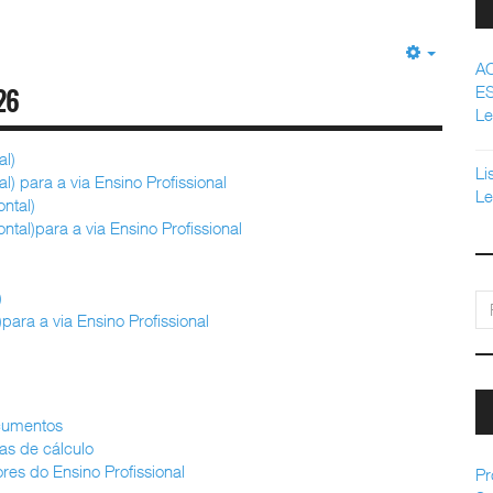
Empty
A
E
26
Le
al)
Li
l) para a via Ensino Profissional
Le
ntal)
tal)para a via Ensino Profissional
t)
pe
ara a via Ensino Profissional
ocumentos
as de cálculo
es do Ensino Profissional
Pr