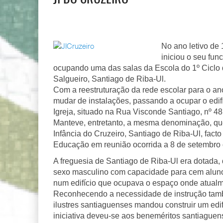
No ano letivo de 
iniciou o seu fu
ocupando uma das salas da Escola do 1º Ciclo 
Salgueiro, Santiago de Riba-Ul.
Com a reestruturação da rede escolar para o ano
mudar de instalações, passando a ocupar o edifí
Igreja, situado na Rua Visconde Santiago, nº 48
Manteve, entretanto, a mesma denominação, que 
Infância do Cruzeiro, Santiago de Riba-Ul, fact
Educação em reunião ocorrida a 8 de setembro
A freguesia de Santiago de Riba-Ul era dotada
sexo masculino com capacidade para cem alunos
num edifício que ocupava o espaço onde atualme
Reconhecendo a necessidade de instrução també
ilustres santiaguenses mandou construir um edif
iniciativa deveu-se aos beneméritos santiague