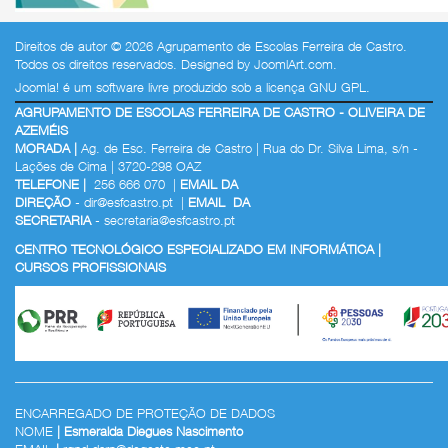
Direitos de autor © 2026 Agrupamento de Escolas Ferreira de Castro.
Todos os direitos reservados. Designed by
JoomlArt.com
.
Joomla!
é um software livre produzido sob a
licença GNU GPL.
AGRUPAMENTO DE ESCOLAS FERREIRA DE CASTRO - OLIVEIRA DE
AZEMÉIS
MORADA |
Ag. de Esc. Ferreira de Castro | Rua do Dr. Silva Lima, s/n -
Lações de Cima | 3720-298 OAZ
TELEFONE |
256 666 070 |
EMAIL DA
DIREÇÃO
-
dir@esfcastro.pt
|
EMAIL DA
SECRETARIA
-
secretaria@esfcastro.pt
CENTRO TECNOLÓGICO ESPECIALIZADO EM INFORMÁTICA |
CURSOS PROFISSIONAIS
ENCARREGADO DE PROTEÇÃO DE DADOS
NOME
| Esmeralda Diegues Nascimento