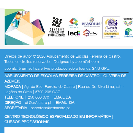
Direitos de autor © 2026 Agrupamento de Escolas Ferreira de Castro.
Todos os direitos reservados. Designed by
JoomlArt.com
.
Joomla!
é um software livre produzido sob a
licença GNU GPL.
AGRUPAMENTO DE ESCOLAS FERREIRA DE CASTRO - OLIVEIRA DE
AZEMÉIS
MORADA |
Ag. de Esc. Ferreira de Castro | Rua do Dr. Silva Lima, s/n -
Lações de Cima | 3720-298 OAZ
TELEFONE |
256 666 070 |
EMAIL DA
DIREÇÃO
-
dir@esfcastro.pt
|
EMAIL DA
SECRETARIA
-
secretaria@esfcastro.pt
CENTRO TECNOLÓGICO ESPECIALIZADO EM INFORMÁTICA |
CURSOS PROFISSIONAIS