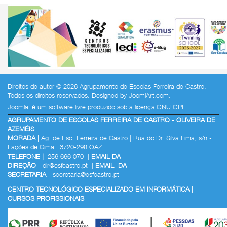
Direitos de autor © 2026 Agrupamento de Escolas Ferreira de Castro.
Todos os direitos reservados. Designed by
JoomlArt.com
.
Joomla!
é um software livre produzido sob a
licença GNU GPL.
AGRUPAMENTO DE ESCOLAS FERREIRA DE CASTRO - OLIVEIRA DE
AZEMÉIS
MORADA |
Ag. de Esc. Ferreira de Castro | Rua do Dr. Silva Lima, s/n -
Lações de Cima | 3720-298 OAZ
TELEFONE |
256 666 070 |
EMAIL DA
DIREÇÃO
-
dir@esfcastro.pt
|
EMAIL DA
SECRETARIA
-
secretaria@esfcastro.pt
CENTRO TECNOLÓGICO ESPECIALIZADO EM INFORMÁTICA |
CURSOS PROFISSIONAIS