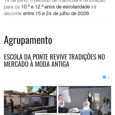
14 de julho, o
período de matrícula e renovação
para os
10.º e 12.º anos de escolaridade
irá
decorrer
entre 15 e 24 de julho de 2026
.
Agrupamento
ESCOLA DA PONTE REVIVE TRADIÇÕES NO
MERCADO À MODA ANTIGA
Em