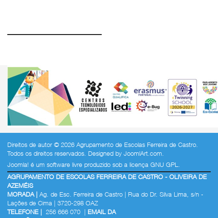
Direitos de autor © 2026 Agrupamento de Escolas Ferreira de Castro.
Todos os direitos reservados. Designed by
JoomlArt.com
.
Joomla!
é um software livre produzido sob a
licença GNU GPL.
AGRUPAMENTO DE ESCOLAS FERREIRA DE CASTRO - OLIVEIRA DE
AZEMÉIS
MORADA |
Ag. de Esc. Ferreira de Castro | Rua do Dr. Silva Lima, s/n -
Lações de Cima | 3720-298 OAZ
TELEFONE |
256 666 070 |
EMAIL DA