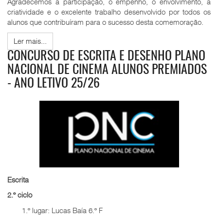
Agradecemos a participação, o empenho, o envolvimento, a
criatividade e o excelente trabalho desenvolvido por todos os
alunos que contribuíram para o sucesso desta comemoração.
Ler mais...
CONCURSO DE ESCRITA E DESENHO PLANO
NACIONAL DE CINEMA ALUNOS PREMIADOS
- ANO LETIVO 25/26
Escrita
2.º ciclo
1.º lugar: Lucas Baía 6.º F