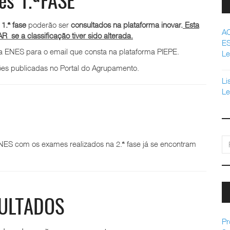
es 1.ªFASE
1.ª fase
poderão ser
consultados na plataforma inovar.
Esta
A
 se a classificação tiver sido alterada.
E
a ENES para o email que consta na plataforma PIEPE.
Le
es publicadas no Portal do Agrupamento.
Li
Le
pe
ENES com os exames realizados na 2.ª fase já se encontram
SULTADOS
Pr