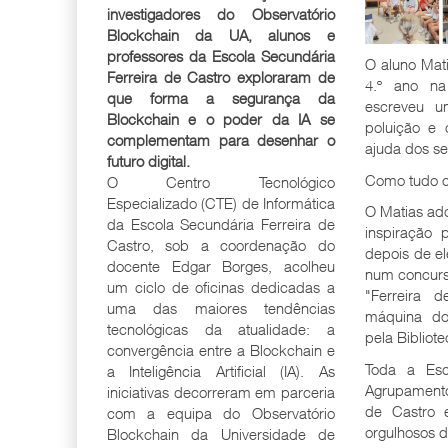
investigadores do Observatório
Blockchain da UA, alunos e
professores da Escola Secundária
O aluno Mati
Ferreira de Castro exploraram de
4.º ano na
que forma a segurança da
escreveu u
Blockchain e o poder da IA se
poluição e 
complementam para desenhar o
ajuda dos se
futuro digital.
Como tudo 
O Centro Tecnológico
Especializado (CTE) de Informática
O Matias ado
da Escola Secundária Ferreira de
inspiração p
Castro, sob a coordenação do
depois de el
docente Edgar Borges, acolheu
num concurs
um ciclo de oficinas dedicadas a
"Ferreira 
uma das maiores tendências
máquina do
tecnológicas da atualidade: a
pela Bibliot
convergência entre a Blockchain e
Toda a Esc
a Inteligência Artificial (IA). As
Agrupamento
iniciativas decorreram em parceria
de Castro e
com a equipa do Observatório
orgulhosos d
Blockchain da Universidade de