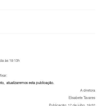
da às 19:13h
ixar.
to, atualizaremos esta publicação.
A diretora
Elisabete Tavares
Publicação: 17 de julho, 19:52