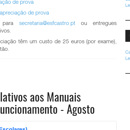
ação de prova
Le
reapreciação de prova
s para
secretaria@esfcastro.pt
ou entregues
tivos.
ciação têm um custo de 25 euros (por exame),
tão.
Ca
Le
lativos aos Manuais
 Funcionamento - Agosto
Escolares)