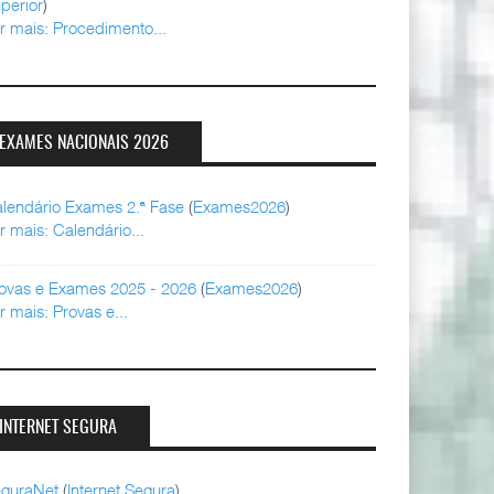
perior
)
r mais: Procedimento...
EXAMES NACIONAIS 2026
lendário Exames 2.ª Fase
(
Exames2026
)
r mais: Calendário...
ovas e Exames 2025 - 2026
(
Exames2026
)
r mais: Provas e...
INTERNET SEGURA
guraNet
(
Internet Segura
)