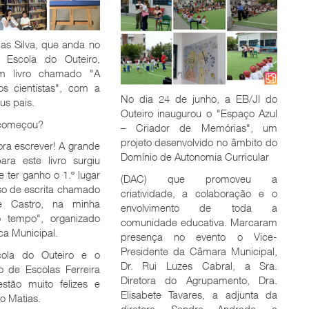
as Silva, que anda no
 Escola do Outeiro,
m livro chamado "A
os cientistas", com a
No dia 24 de junho, a EB/JI do
us pais.
Outeiro inaugurou o "Espaço Azul
começou?
– Criador de Memórias", um
projeto desenvolvido no âmbito do
ra escrever! A grande
Domínio de Autonomia Curricular
ara este livro surgiu
e ter ganho o 1.º lugar
(DAC) que promoveu a
o de escrita chamado
criatividade, a colaboração e o
de Castro, na minha
envolvimento de toda a
 tempo", organizado
comunidade educativa. Marcaram
eca Municipal.
presença no evento o Vice-
Presidente da Câmara Municipal,
ola do Outeiro e o
Dr. Rui Luzes Cabral, a Sra.
 de Escolas Ferreira
Diretora do Agrupamento, Dra.
stão muito felizes e
Elisabete Tavares, a adjunta da
o Matias.
diretora, Sandra Andrade, a