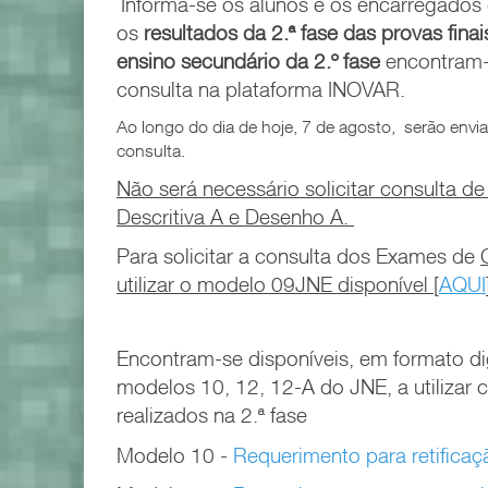
Informa-se os alunos e os encarregado
os
resultados
da 2.ª fase das provas fina
ensino secundário da
2.º fase
encontram-s
consulta na plataforma INOVAR.
Ao longo do dia de hoje, 7 de agosto, serão envia
consulta.
Não será necessário solicitar consulta 
Descritiva A e Desenho A.
Para solicitar a consulta dos Exames de
utilizar o modelo 09JNE disponível [
AQUI
Encontram-se disponíveis, em formato di
modelos 10, 12, 12-A do JNE, a utilizar
realizados na 2.ª fase
Modelo 10 -
Requerimento para retifica