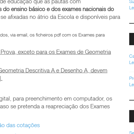
s de educação que as pautas com
Su
Le
is do ensino básico e
dos exames nacionais do
e afixadas no átrio da Escola e disponíveis para
dos, via email, os ficheiros pdf com os Exames para
de Prova, exceto para os Exames de Geometria
Ca
Le
Geometria Descritiva A e Desenho A, devem
].
Pr
Le
gital, para preenchimento em computador, os
 caso se pretenda a reapreciação dos Exames
ção das cotações
Se