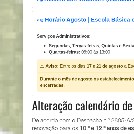
📘
Horário Agosto | Escola Básica e
🕒
Serviços Administrativos:
Segundas, Terças-feiras, Quintas e Sextas
Quartas-feiras:
09:00 às 13:00
⚠️
Aviso:
Entre os dias
17 e 21 de agosto
a Esc
Durante o mês de agosto os estabelecimentos 
encerradas.
Alteração calendário de
De acordo com o
Despacho n.º 8885-A/2
renovação para os
10.º e 12.º anos de e