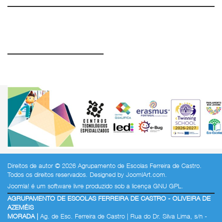
Direitos de autor © 2026 Agrupamento de Escolas Ferreira de Castro.
Todos os direitos reservados. Designed by
JoomlArt.com
.
Joomla!
é um software livre produzido sob a
licença GNU GPL.
AGRUPAMENTO DE ESCOLAS FERREIRA DE CASTRO - OLIVEIRA DE
AZEMÉIS
MORADA |
Ag. de Esc. Ferreira de Castro | Rua do Dr. Silva Lima, s/n -